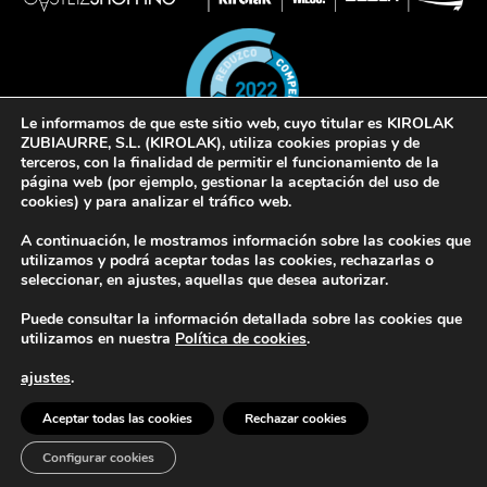
Le informamos de que este sitio web, cuyo titular es KIROLAK
ZUBIAURRE, S.L. (KIROLAK), utiliza cookies propias y de
terceros, con la finalidad de permitir el funcionamiento de la
página web (por ejemplo, gestionar la aceptación del uso de
cookies) y para analizar el tráfico web.
© 2022 Kirolak. Todos los derechos reservados
A continuación, le mostramos información sobre las cookies que
Aviso Legal
Política de privacidad
Política de cookies
utilizamos y podrá aceptar todas las cookies, rechazarlas o
seleccionar, en ajustes, aquellas que desea autorizar.
Puede consultar la información detallada sobre las cookies que
utilizamos en nuestra
Política de cookies
.
ajustes
.
Europar Batasunak finantzatua – NextGeneration EU
Aceptar todas las cookies
Rechazar cookies
Configurar cookies