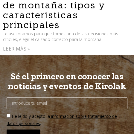
de montaña: tipos y
características
principales
Te asesoramos para que tomes una de las decisiones más
difíciles, elegir el calzado correcto para la montaña.
LEER MÁS »
Sé el primero en conocer las
noticias y eventos de Kirolak
He leído y acepto la
información sobre tratamiento de
datos personales
.