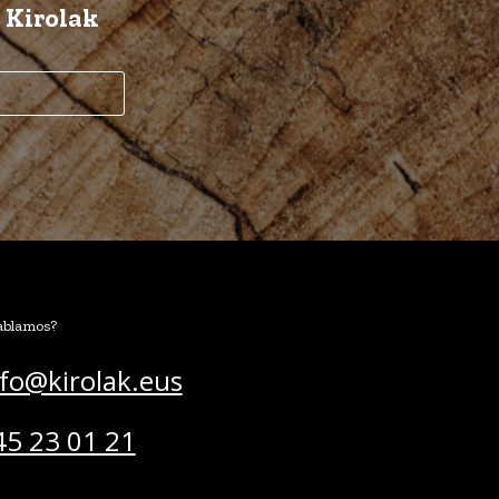
e Kirolak
blamos?
nfo@kirolak.eus
45 23 01 21