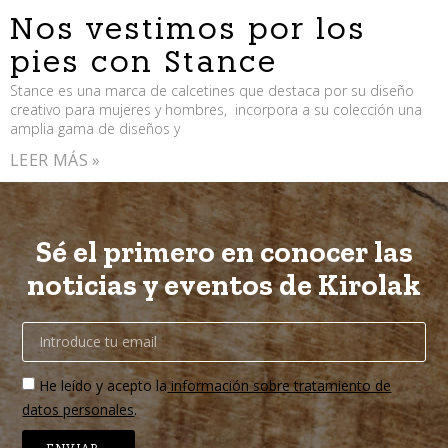
Nos vestimos por los
pies con Stance
Stance es una marca de calcetines que destaca por su diseño
creativo para mujeres y hombres, incorpora a su colección una
amplia gama de diseños y
LEER MÁS »
Sé el primero en conocer las
noticias y eventos de Kirolak
He leído y acepto la
información sobre tratamiento de
datos personales
.