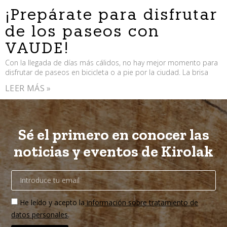
¡Prepárate para disfrutar
de los paseos con
VAUDE!
Con la llegada de días más cálidos, no hay mejor momento para
disfrutar de paseos en bicicleta o a pie por la ciudad. La brisa
LEER MÁS »
Sé el primero en conocer las
noticias y eventos de Kirolak
He leído y acepto la
información sobre tratamiento de
datos personales
.