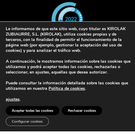
Le informamos de que este sitio web, cuyo titular es KIROLAK
ZUBIAURRE, S.L. (KIROLAK), utiliza cookies propias y de
terceros, con la finalidad de permitir el funcionamiento de la
página web (por ejemplo, gestionar la aceptación del uso de
cookies) y para analizar el tráfico web.
© 2022 Kirolak. Todos los derechos reservados
A continuación, le mostramos información sobre las cookies que
Aviso Legal
Política de privacidad
Política de cookies
utilizamos y podrá aceptar todas las cookies, rechazarlas o
seleccionar, en ajustes, aquellas que desea autorizar.
Puede consultar la información detallada sobre las cookies que
utilizamos en nuestra
Política de cookies
.
ajustes
.
Europar Batasunak finantzatua – NextGeneration EU
Aceptar todas las cookies
Rechazar cookies
Configurar cookies