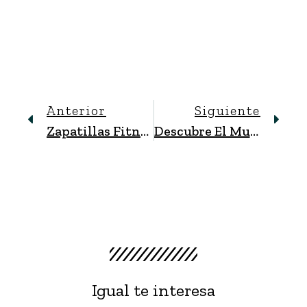
Anterior
Siguiente
Zapatillas Fitness Para El Entrenamiento En El Gimnasio
Descubre El Mundo De Saucony: Innovación, Rendimiento Y Sostenibilidad
Igual te interesa