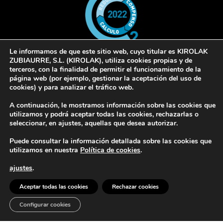
Le informamos de que este sitio web, cuyo titular es KIROLAK
ZUBIAURRE, S.L. (KIROLAK), utiliza cookies propias y de
terceros, con la finalidad de permitir el funcionamiento de la
© 2022 Kirolak. Todos los derechos reservados
página web (por ejemplo, gestionar la aceptación del uso de
cookies) y para analizar el tráfico web.
Aviso Legal
Política de privacidad
Política de cookies
A continuación, le mostramos información sobre las cookies que
utilizamos y podrá aceptar todas las cookies, rechazarlas o
seleccionar, en ajustes, aquellas que desea autorizar.
Puede consultar la información detallada sobre las cookies que
utilizamos en nuestra
Política de cookies
.
Europar Batasunak finantzatua – NextGeneration EU
ajustes
.
Aceptar todas las cookies
Rechazar cookies
Configurar cookies