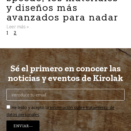
y diseños más
avanzados para nadar
Leer más »
1
2
Sé el primero en conocer las
noticias y eventos de Kirolak
He leído y acepto la
información sobre tratamiento de
datos personales
.
ENVIAR