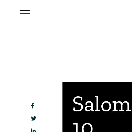
Salom
10