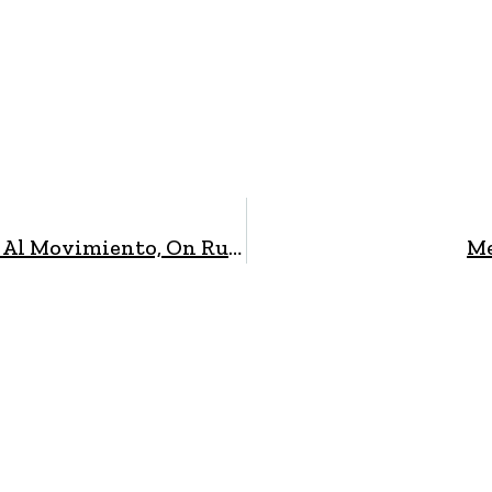
Encender La Llama De La Superación Gracias Al Movimiento, On Running
Me