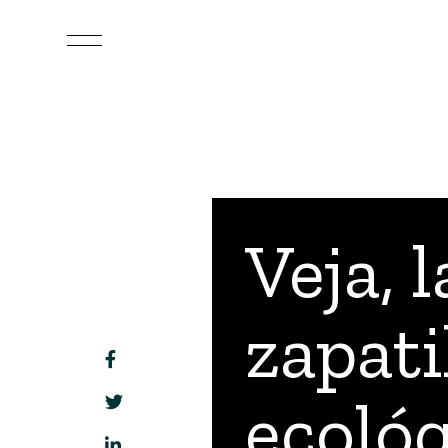
Veja, l
zapati
ecológ