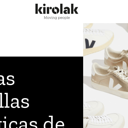
as
llas
icas de