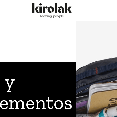
 y
ementos