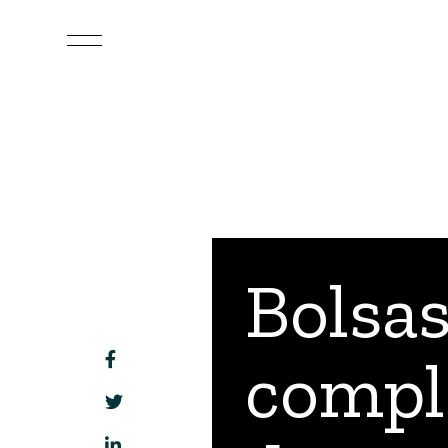
Bolsas
compl