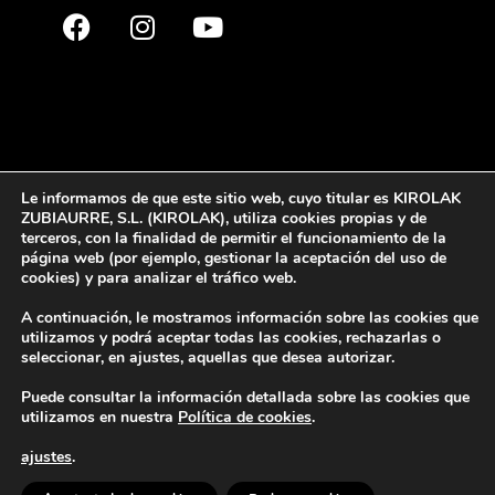
Le informamos de que este sitio web, cuyo titular es KIROLAK
ZUBIAURRE, S.L. (KIROLAK), utiliza cookies propias y de
terceros, con la finalidad de permitir el funcionamiento de la
página web (por ejemplo, gestionar la aceptación del uso de
cookies) y para analizar el tráfico web.
© 2022 Kirolak. Todos los derechos reservados
A continuación, le mostramos información sobre las cookies que
Aviso Legal
Política de privacidad
Política de cookies
utilizamos y podrá aceptar todas las cookies, rechazarlas o
seleccionar, en ajustes, aquellas que desea autorizar.
Puede consultar la información detallada sobre las cookies que
utilizamos en nuestra
Política de cookies
.
ajustes
.
Europar Batasunak finantzatua – NextGeneration EU