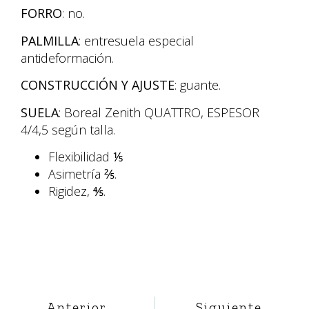
FORRO
: no.
PALMILLA
: entresuela especial
antideformación.
CONSTRUCCIÓN Y AJUSTE
: guante.
SUELA
: Boreal Zenith QUATTRO, ESPESOR
4/4,5 según talla.
Flexibilidad ⅕
Asimetría ⅖.
Rigidez, ⅘.
Anterior
Siguiente