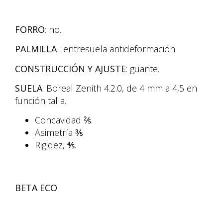
FORRO
: no.
PALMILLA
: entresuela antideformación
CONSTRUCCIÓN Y AJUSTE
: guante.
SUELA
: Boreal Zenith 4.2.0, de 4 mm a 4,5 en
función talla.
Concavidad ⅖.
Asimetría ⅗
Rigidez, ⅘.
BETA ECO