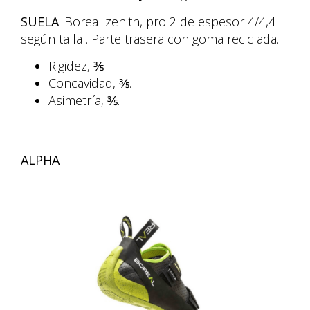
SUELA
: Boreal zenith, pro 2 de espesor 4/4,4
según talla . Parte trasera con goma reciclada.
Rigidez, ⅗
Concavidad, ⅗.
Asimetría, ⅗.
ALPHA