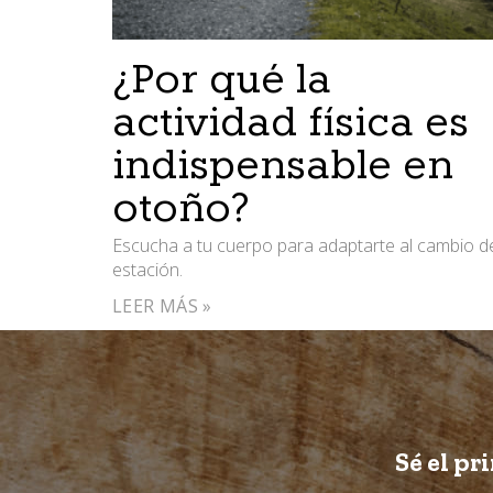
¿Por qué la
actividad física es
indispensable en
otoño?
Escucha a tu cuerpo para adaptarte al cambio d
estación.
LEER MÁS »
Sé el pr