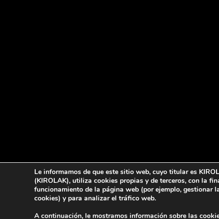
Le informamos de que este sitio web, cuyo titular es KIR
(KIROLAK), utiliza cookies propias y de terceros, con la fin
funcionamiento de la página web (por ejemplo, gestionar l
cookies) y para analizar el tráfico web.
A continuación, le mostramos información sobre las cookie
© 2022 Kirolak. Todos los derechos reservados