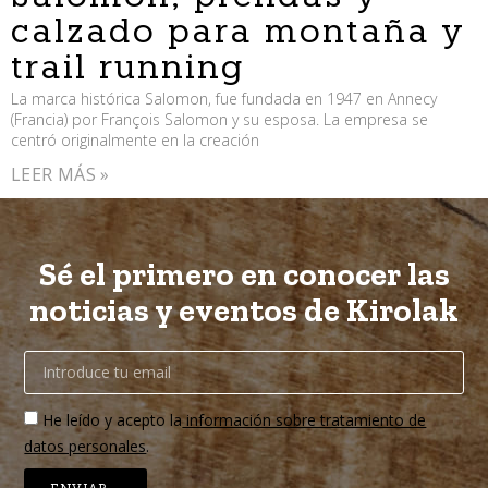
calzado para montaña y
trail running
La marca histórica Salomon, fue fundada en 1947 en Annecy
(Francia) por François Salomon y su esposa. La empresa se
centró originalmente en la creación
LEER MÁS »
Sé el primero en conocer las
noticias y eventos de Kirolak
He leído y acepto la
información sobre tratamiento de
datos personales
.