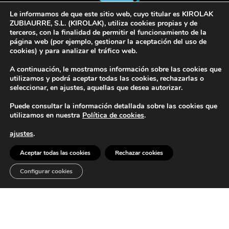
Le informamos de que este sitio web, cuyo titular es KIROLAK
ZUBIAURRE, S.L. (KIROLAK), utiliza cookies propias y de
terceros, con la finalidad de permitir el funcionamiento de la
© 2022 Kirolak. Todos los derechos reservados
página web (por ejemplo, gestionar la aceptación del uso de
cookies) y para analizar el tráfico web.
Aviso Legal
Política de privacidad
Política de cookies
A continuación, le mostramos información sobre las cookies que
utilizamos y podrá aceptar todas las cookies, rechazarlas o
seleccionar, en ajustes, aquellas que desea autorizar.
Puede consultar la información detallada sobre las cookies que
utilizamos en nuestra
Política de cookies
.
Europar Batasunak finantzatua – NextGeneration EU
ajustes
.
Aceptar todas las cookies
Rechazar cookies
Configurar cookies